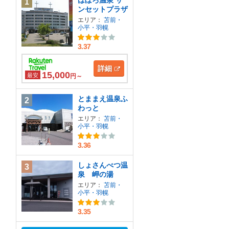
はぼろ温泉 サ
1
ンセットプラザ
エリア：
苫前・
小平・羽幌
3.37
詳細
15,000
最安
円～
とままえ温泉ふ
2
わっと
エリア：
苫前・
小平・羽幌
3.36
しょさんべつ温
3
泉 岬の湯
エリア：
苫前・
小平・羽幌
3.35