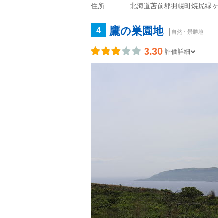
住所
北海道苫前郡羽幌町焼尻緑
鷹の巣園地
4
自然・景勝地
3.30
評価詳細