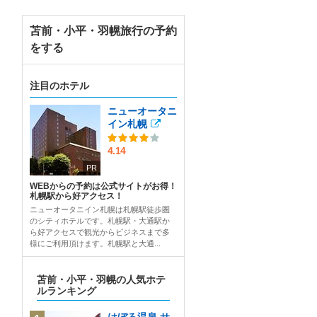
苫前・小平・羽幌旅行の予約
をする
注目のホテル
ニューオータニ
イン札幌
4.14
PR
WEBからの予約は公式サイトがお得！
札幌駅から好アクセス！
ニューオータニイン札幌は札幌駅徒歩圏
のシティホテルです。札幌駅・大通駅か
ら好アクセスで観光からビジネスまで多
様にご利用頂けます。札幌駅と大通...
苫前・小平・羽幌の人気ホテ
ルランキング