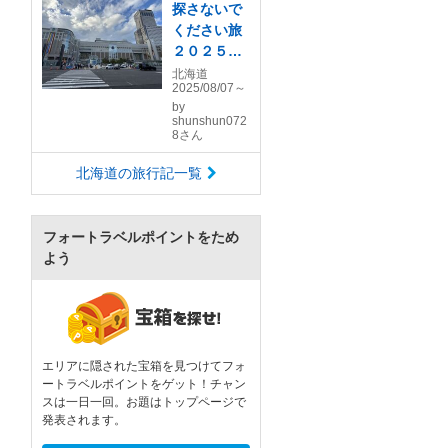
探さないで
ください旅
２０２５夏
～今年は北
北海道
2025/08/07～
の大地を巡
by
りました～
shunshun072
8さん
北海道の旅行記一覧
フォートラベルポイントをため
よう
エリアに隠された宝箱を見つけてフォ
ートラベルポイントをゲット！チャン
スは一日一回。お題はトップページで
発表されます。