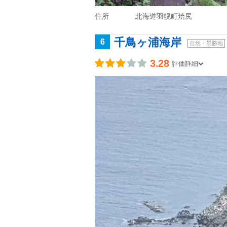
住所
北海道羽幌町焼尻
千鳥ヶ浦海岸
6
自然・景勝地
3.28
評価詳細