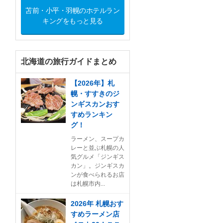
苫前・小平・羽幌のホテルラン
キングをもっと見る
北海道の旅行ガイドまとめ
【2026年】札
幌・すすきのジ
ンギスカンおす
すめランキン
グ！
ラーメン、スープカ
レーと並ぶ札幌の人
気グルメ「ジンギス
カン」。ジンギスカ
ンが食べられるお店
は札幌市内...
2026年 札幌おす
すめラーメン店