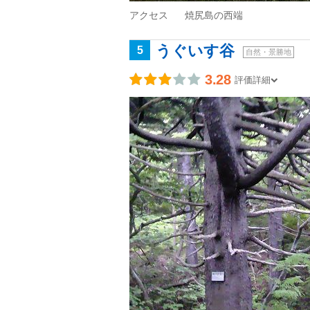
アクセス
焼尻島の西端
うぐいす谷
5
自然・景勝地
3.28
評価詳細