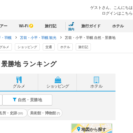
ゲストさん、
こんにちは
ログインはこちら
アー
Wi-Fi
旅行記
旅行ガイド
ホテル
国内
平・羽幌
苫前・小平・羽幌 観光
苫前・小平・羽幌 自然・景勝地
グルメ
ショッピング
交通
ホテル
旅行記
景勝地 ランキング
グルメ
ショッピング
ホテル
自然・景勝地
名所・史跡
美術館・博物館
(10)
(7)
地図
から探す