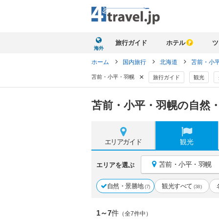
旅行ガイド
ホテル
ツ
海外
ホーム
国内旅行
北海道
苫前・小
×
苫前・小平・羽幌
旅行ガイド
観光
苫前・小平・羽幌の自然・
エリア
ガイド
観光
苫前・小平・羽幌
エリアを選ぶ
自然・景勝地
観光すべて
(7)
(38)
1～7
件
（全7件中）