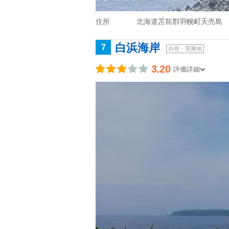
住所
北海道苫前郡羽幌町天売島
白浜海岸
7
自然・景勝地
3.20
評価詳細