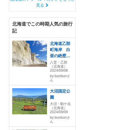
見る
北海道でこの時期人気の旅行
記
北海道乙部
町海岸 白
亜の絶壁シ
ラフラ 館
八雲・乙部
（北海道）
の岬 くぐ
2024/09/08
り岩
by
bunbunさ
ん
大沼国定公
園
大沼・駒ケ岳
（北海道）
2024/09/09
by
bunbunさ
ん