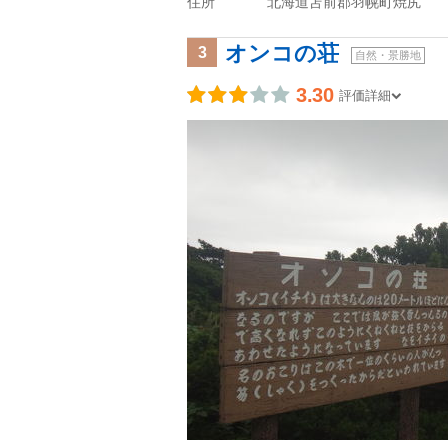
住所
北海道苫前郡羽幌町焼尻
オンコの荘
3
自然・景勝地
3.30
評価詳細