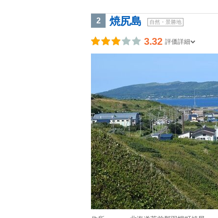
焼尻島
2
自然・景勝地
3.32
評価詳細