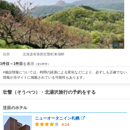
20
住所
北海道有珠郡壮瞥町東湖畔
1件目～1件目
を表示
（全1件中）
※施設情報については、時間の経過による変化などにより、必ずしも正確でない
情報が当サイトに掲載されている可能性もあります。
壮瞥（そうべつ）・北湯沢旅行の予約をする
注目のホテル
ニューオータニイン札幌
4.14