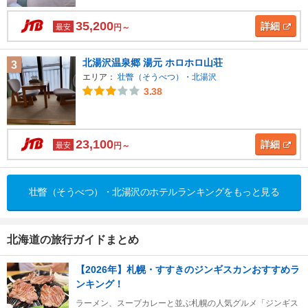
35,200
詳細
最安
円～
北湯沢温泉郷 湯元 ホロホロ山荘
3
エリア：
壮瞥（そうべつ）・北湯沢
3.38
23,100
詳細
最安
円～
壮瞥（そうべつ）・北湯沢のホテルランキングをもっと見る
北海道の旅行ガイドまとめ
【2026年】札幌・すすきのジンギスカンおすすめラ
ンキング！
ラーメン、スープカレーと並ぶ札幌の人気グルメ「ジンギス