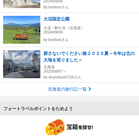
2024/09/08
by
bunbunさん
大沼国定公園
大沼・駒ケ岳（北海道）
2024/09/09
by
bunbunさん
探さないでください旅２０２５夏～今年は北の
大地を巡りました～
北海道
2025/08/07～
by
shunshun0728さん
北海道の旅行記一覧
フォートラベルポイントをためよう