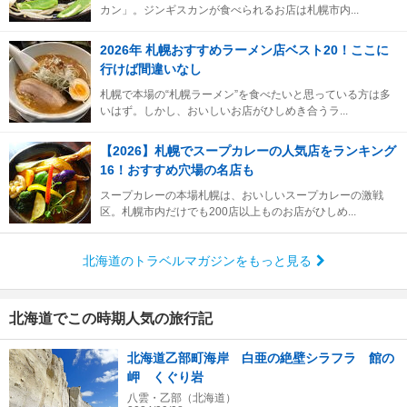
カン」。ジンギスカンが食べられるお店は札幌市内...
2026年 札幌おすすめラーメン店ベスト20！ここに
行けば間違いなし
札幌で本場の“札幌ラーメン”を食べたいと思っている方は多
いはず。しかし、おいしいお店がひしめき合うラ...
【2026】札幌でスープカレーの人気店をランキング
16！おすすめ穴場の名店も
スープカレーの本場札幌は、おいしいスープカレーの激戦
区。札幌市内だけでも200店以上ものお店がひしめ...
北海道のトラベルマガジンをもっと見る
北海道でこの時期人気の旅行記
北海道乙部町海岸 白亜の絶壁シラフラ 館の
岬 くぐり岩
八雲・乙部（北海道）