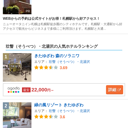
PR
WEBからの予約は公式サイトがお得！札幌駅から好アクセス！
ニューオータニイン札幌は札幌駅徒歩圏のシティホテルです。札幌駅・大通駅から好
アクセスで観光からビジネスまで多様にご利用頂けます。札幌駅と大通...
壮瞥（そうべつ）・北湯沢の人気ホテルランキング
きたゆざわ 森のソラニワ
1
エリア：
壮瞥（そうべつ）・北湯沢
3.69
22,000
詳細
最安
円～
緑の風リゾート きたゆざわ
2
エリア：
壮瞥（そうべつ）・北湯沢
3.6