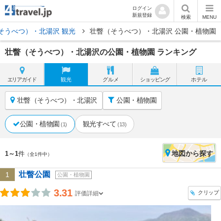
ログイン
新規登録
検索
MENU
そうべつ）・北湯沢 観光
壮瞥（そうべつ）・北湯沢 公園・植物園
壮瞥（そうべつ）・北湯沢の公園・植物園 ランキング
エリア
ガイド
観光
グルメ
ショッピング
ホテル
壮瞥（そうべつ）・北湯沢
公園・植物園
公園・植物園
観光すべて
(1)
(13)
地図
から探す
1～1
件
（全1件中）
壮瞥公園
1
公園・植物園
3.31
クリップ
評価詳細