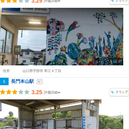
3.29
クリップ
評価詳細
17
住所
山口県宇部市 草江４丁目
長門本山駅
6
駅
3.25
クリップ
評価詳細