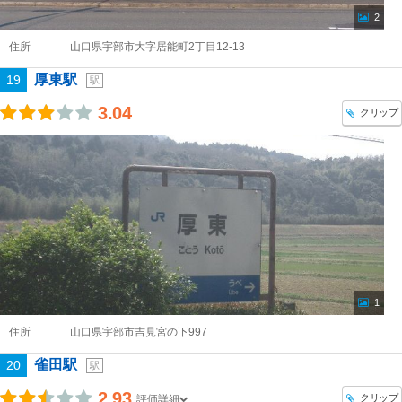
2
住所
山口県宇部市大字居能町2丁目12-13
厚東駅
19
駅
3.04
クリップ
1
住所
山口県宇部市吉見宮の下997
雀田駅
20
駅
2.93
クリップ
評価詳細