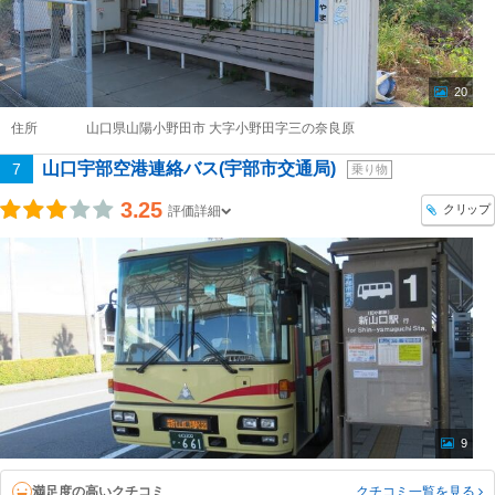
20
住所
山口県山陽小野田市 大字小野田字三の奈良原
山口宇部空港連絡バス(宇部市交通局)
7
乗り物
3.25
クリップ
評価詳細
9
満足度の高いクチコミ
クチコミ一覧
を見る