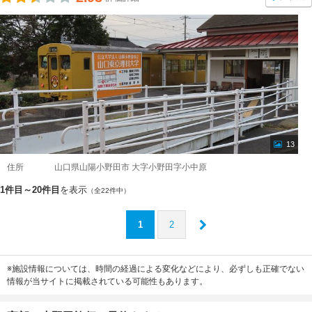
13
住所
山口県山陽小野田市 大字小野田字小中原
1件目～20件目
を表示
（全22件中）
1
2
※施設情報については、時間の経過による変化などにより、必ずしも正確でない
情報が当サイトに掲載されている可能性もあります。