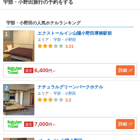
宇部・小野田旅行の予約をする
宇部・小野田の人気ホテルランキング
エクストールイン山陽小野田厚狭駅前
1
エリア：
宇部・小野田
3.31
6,400
詳細
最安
円～
ナチュラルグリーンパークホテル
2
エリア：
宇部・小野田
3.3
7,000
詳細
最安
円～