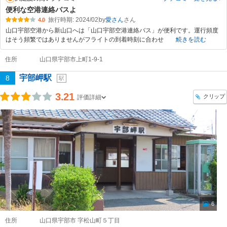
便利な空港連絡バスよ
旅行時期: 2024/02
by
愛さん
4.0
山口宇部空港から新山口へは「山口宇部空港連絡バス」が便利です。運行頻度
はそう頻繁ではありませんがフライトの到着時刻に合わせ
続きを読む
住所
山口県宇部市上町1-9-1
宇部岬駅
8
駅
3.21
クリップ
評価詳細
6
住所
山口県宇部市 字松山町５丁目