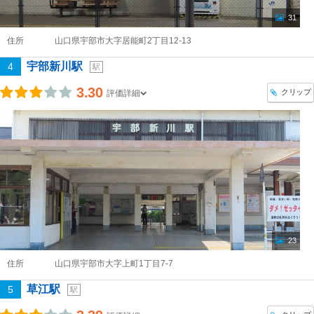
31
住所
山口県宇部市大字居能町2丁目12-13
宇部新川駅
4
駅
3.30
クリップ
評価詳細
23
住所
山口県宇部市大字上町1丁目7-7
草江駅
5
駅