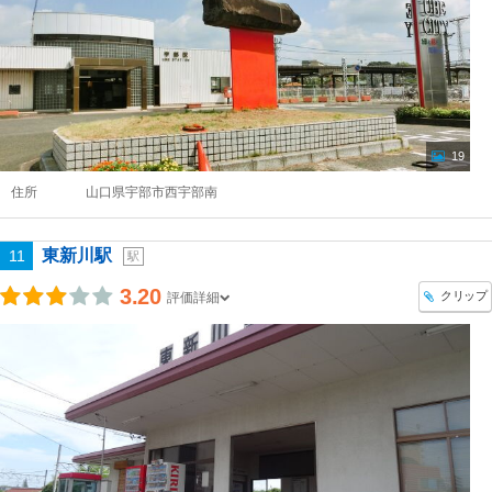
19
住所
山口県宇部市西宇部南
東新川駅
11
駅
3.20
クリップ
評価詳細