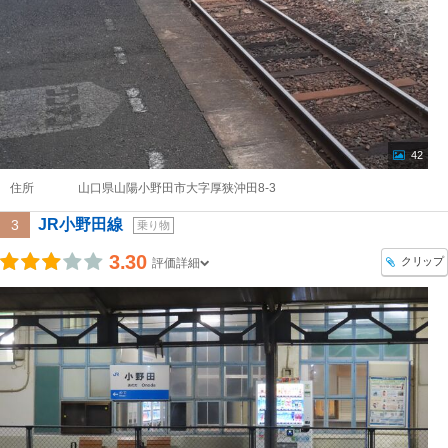
42
住所
山口県山陽小野田市大字厚狭沖田8-3
JR小野田線
3
乗り物
3.30
クリップ
評価詳細