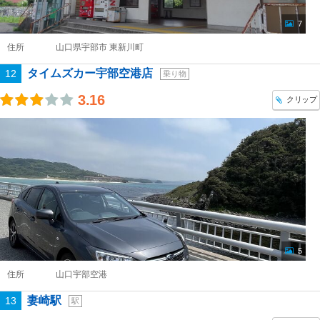
7
住所
山口県宇部市 東新川町
タイムズカー宇部空港店
12
乗り物
3.16
クリップ
5
住所
山口宇部空港
妻崎駅
13
駅