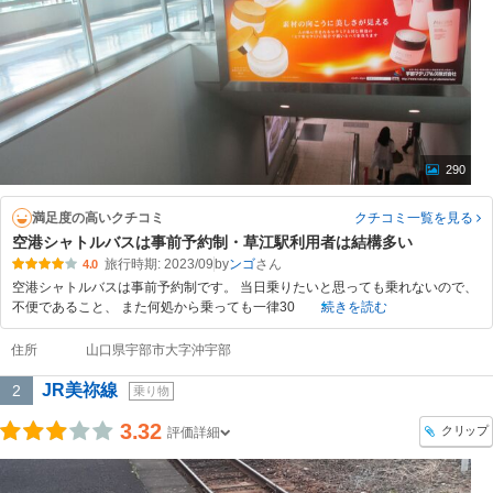
290
満足度の高いクチコミ
クチコミ一覧
を見る
空港シャトルバスは事前予約制・草江駅利用者は結構多い
旅行時期: 2023/09
by
ンゴ
4.0
空港シャトルバスは事前予約制です。 当日乗りたいと思っても乗れないので、
不便であること、 また何処から乗っても一律30
続きを読む
住所
山口県宇部市大字沖宇部
JR美祢線
2
乗り物
3.32
クリップ
評価詳細