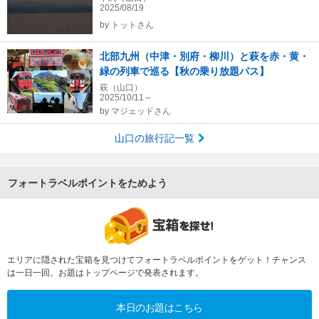
2025/08/19
by
トットさん
北部九州（中津・別府・柳川）と萩を赤・黄・
緑の列車で巡る【秋の乗り放題パス】
萩（山口）
2025/10/11～
by
マジェッドさん
山口の旅行記一覧
フォートラベルポイントをためよう
エリアに隠された宝箱を見つけてフォートラベルポイントをゲット！チャンス
は一日一回。お題はトップページで発表されます。
本日のお題はこちら