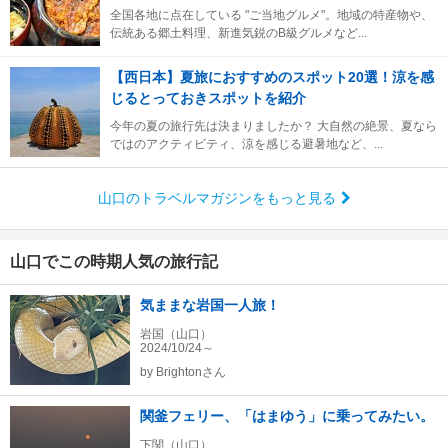
全国各地に点在している "ご当地グルメ"。地域の特産物や、
伝統ある郷土料理、新進気鋭のB級グルメなど...
【西日本】夏旅におすすめのスポット20選！涼を感
じるとっておきスポットを紹介
今年の夏の旅行先は決まりましたか？ 大自然の絶景、夏なら
ではのアクティビティ、涼を感じる避暑地など、...
山口のトラベルマガジンをもっと見る
山口でこの時期人気の旅行記
気ままな岩国一人旅！
岩国（山口）
2024/10/24～
by
Brightonさん
関釜フェリー、「はまゆう」に乗ってみたい。
下関（山口）