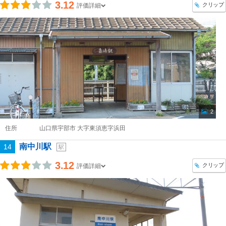
3.12
クリップ
評価詳細
2
住所
山口県宇部市 大字東須恵字浜田
南中川駅
14
駅
3.12
クリップ
評価詳細