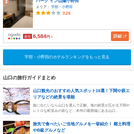
パーク イン山陽小野田
3
エリア：
宇部・小野田
3.26
6,584
詳細
最安
円～
宇部・小野田のホテルランキングをもっと見る
山口の旅行ガイドまとめ
山口観光のおすすめ人気スポット16選！下関や萩エ
リアなどの絶景を堪能
旅に出たいなら山口を選んで正解。海の絶景が広がる下関や
レトロな町並みの萩など、本州の最西端にある山口...
旅先で食べたいご当地グルメを一挙紹介！ 郷土料理
やB級グルメなど