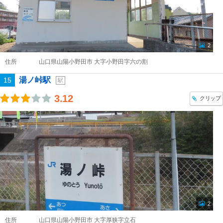
2
住所
山口県山陽小野田市 大字小野田字六の割
湯ノ峠駅
15
駅
3.12
クリップ
2
住所
山口県山陽小野田市 大字厚狭字立石