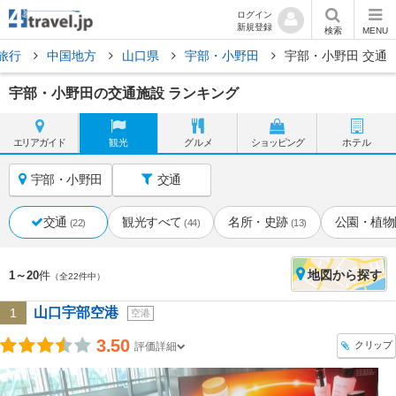
ログイン
新規登録
検索
MENU
旅行
中国地方
山口県
宇部・小野田
宇部・小野田 交通
宇部・小野田の交通施設 ランキング
エリア
ガイド
観光
グルメ
ショッピング
ホテル
宇部・小野田
交通
交通
観光すべて
名所・史跡
公園・植物
(22)
(44)
(13)
地図
から探す
1～20
件
（全22件中）
山口宇部空港
1
空港
3.50
クリップ
評価詳細