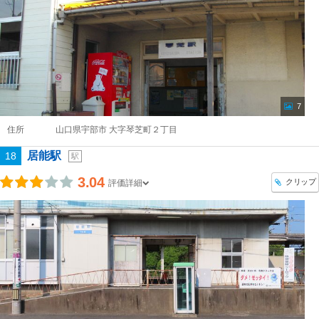
7
住所
山口県宇部市 大字琴芝町２丁目
居能駅
18
駅
3.04
クリップ
評価詳細