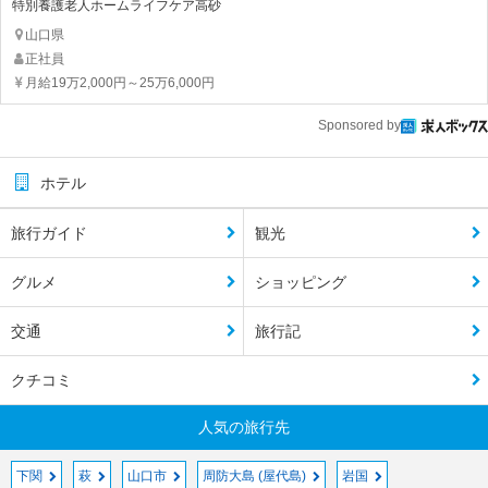
特別養護老人ホームライフケア高砂
山口県
正社員
月給19万2,000円～25万6,000円
Sponsored by
ホテル
旅行ガイド
観光
グルメ
ショッピング
交通
旅行記
クチコミ
人気の旅行先
下関
萩
山口市
周防大島 (屋代島)
岩国