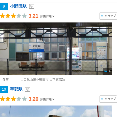
小野田駅
9
駅
3.21
クリップ
評価詳細
4
住所
山口県山陽小野田市 大字東高泊
宇部駅
10
駅
3.20
クリップ
評価詳細