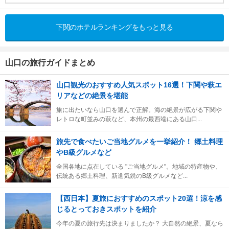
下関のホテルランキングをもっと見る
山口の旅行ガイドまとめ
山口観光のおすすめ人気スポット16選！下関や萩エ
リアなどの絶景を堪能
旅に出たいなら山口を選んで正解。海の絶景が広がる下関や
レトロな町並みの萩など、本州の最西端にある山口...
旅先で食べたいご当地グルメを一挙紹介！ 郷土料理
やB級グルメなど
全国各地に点在している "ご当地グルメ"。地域の特産物や、
伝統ある郷土料理、新進気鋭のB級グルメなど...
【西日本】夏旅におすすめのスポット20選！涼を感
じるとっておきスポットを紹介
今年の夏の旅行先は決まりましたか？ 大自然の絶景、夏なら