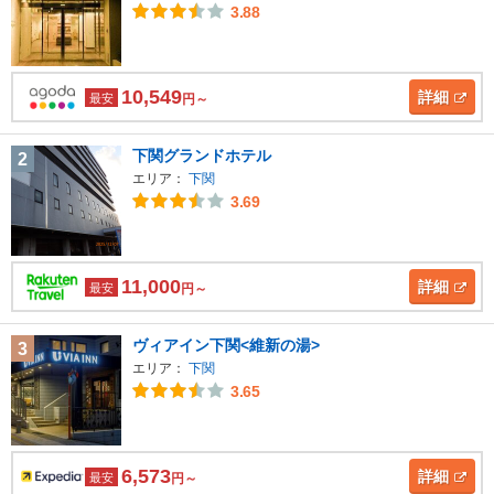
3.88
10,549
詳細
最安
円～
下関グランドホテル
2
エリア：
下関
3.69
11,000
詳細
最安
円～
ヴィアイン下関<維新の湯>
3
エリア：
下関
3.65
6,573
詳細
最安
円～