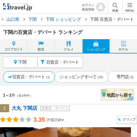
ログイン
新規登録
検索
MENU
山口県
下関
下関 ショッピング
下関 百貨店・デパート
下関の百貨店・デパート ランキング
エリア
ガイド
観光
グルメ
ショッピング
ホテル
下関
百貨店・デパート
百貨店・デパート
ショッピングすべて
専門店
(1)
(20)
(6)
地図
から探す
1～1
件
（全1件中）
大丸 下関店
1
百貨店・デパート
3.35
クリップ
評価詳細