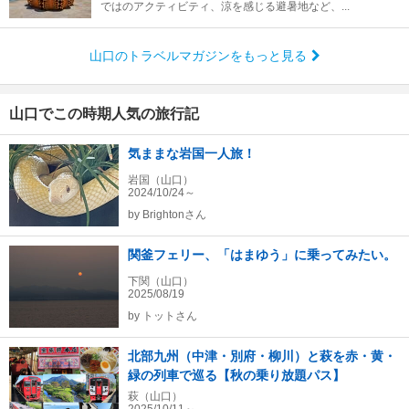
ではのアクティビティ、涼を感じる避暑地など、...
山口のトラベルマガジンをもっと見る
山口でこの時期人気の旅行記
気ままな岩国一人旅！
岩国（山口）
2024/10/24～
by
Brightonさん
関釜フェリー、「はまゆう」に乗ってみたい。
下関（山口）
2025/08/19
by
トットさん
北部九州（中津・別府・柳川）と萩を赤・黄・
緑の列車で巡る【秋の乗り放題パス】
萩（山口）