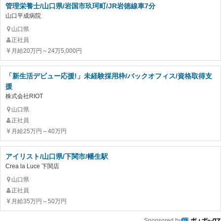
管理栄養士/山口県/岩国市玖珂町/JR岩徳線車7分
山口平成病院
山口県
正社員
月給20万円～24万5,000円
「新生活デビュー応援!」未経験採用枠/バックオフィス/資格取得支
援
株式会社RIOT
山口県
正社員
月給25万円～40万円
アイリスト/山口県/下関市/幡生駅
Crea la Luce 下関店
山口県
正社員
月給35万円～50万円
Sponsored by