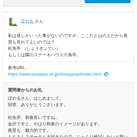
ぽわる
さん
私は昼しかいった事がないのですが、ここだと山の上だから夜
景も見れてよいのでは？
松魚亭 （しょうぎょてい）
もしくは隣のステーキハウス六角亭。
参考URL:
https://www.asadaya.co.jp/shougyotei/index.html
質問者からのお礼
ぽわるさん、はじめまして。
回答、ありがとうございます。
松魚亭、和食良いですね。
金沢ですと、やはり和食のイメージがあります。
夜景も、魅力的です。
もちろんステーキも大好きなので、じっくり検討したいと思い