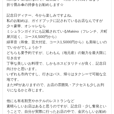
折り畳み傘の持参をお勧めします☆
記念日ディナー、今から楽しみですよね。
私のお勧めは、ガイドブックに記されているお店なんですが
少々豪華、オシャレなら
ミシュランガイドにも記載されているMakino（フレンチ、片町
犀川近く、コース6,500円から）
緑草音（和食、芸大付近、コース1,5000円から）も美味しいの
でいかがでしょうか？
どちらも要予約ですが、じわもん（地元産）の魅力を最大限に
引き出す
丁寧な美しいお料理で、しかもホスピタリティが良く、記念日
向けかと思います。
いずれも市内ですし、行きはバス、帰りはタクシーで可能な立
地です。
またHPがありますので、お店の雰囲気・アクセスも少しお判
りになるかと存じます。
他にも有名割烹やホテルのレストランなど
素晴らしいお店はあると思うのですが、記念日・少し奮発とい
うことで、自分が実際に行ったお店の中で、金沢らしいお勧め