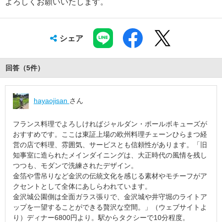
よろしくお願いいたします。
シェア
回答（
5
件
）
hayaojisan
さん
フランス料理でよろしければジャルダン・ポールボキューズが
おすすめです。ここは東証上場の欧州料理チェーンひらまつ経
営の店で料理、雰囲気、サービスとも信頼性があります。「旧
知事室に造られたメインダイニングは、大正時代の風情を残し
つつも、モダンで洗練されたデザイン。
金箔や雪吊りなど金沢の伝統文化を感じる素材やモチーフがア
クセントとして全体にあしらわれています。
金沢城公園側は全面ガラス張りで、金沢城や井守堀のライトア
ップを一望することができる贅沢な空間。」（ウェブサイトよ
り）ディナー6800円より。駅からタクシーで10分程度。