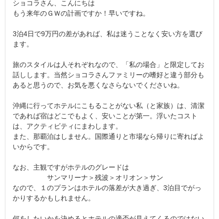
ショコラさん、こんにちは
もう来年のＧＷの計画ですか！早いですね。
3泊4日で9万円の差があれば、私は迷うことなく安い方を選び
ます。
旅のスタイルは人それぞれなので、「私の場合」と限定してお
話しします。当然ショコラさんファミリーの嗜好と違う部分も
あると思うので、お気を悪くなさらないでくださいね。
沖縄に行ってホテルにこもることがない私（と家族）は、清潔
であれば宿はどこでもよく、安いことが第一。浮いたコスト
は、アクティビティにまわします。
また、那覇泊はしません。国際通りと市場なら帰りに寄ればよ
いからです。
なお、主観ですがホテルのグレードは
サンマリーナ＞残波＞オリオン＞サン
なので、１のプランはホテルの落差が大き過ぎ、3泊目でがっ
かりするかもしれません。
何をしたいかを決めるとホテルの適否が見えてくるのではない