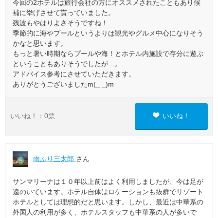
今回の2ホテルは旅行会社の方にオススメされたこともあり候
補に挙げさせて貰っていました。
残波もやはりよさそうですね！
季節的に海やプールというよりは観光やグルメ中心になりそう
かなと思います。
もっと暑い時期ならプールや海！とホテル内施設で存分に遊ぶ
ということもありそうでしたが…。
アドバイス参考にさせていただきます。
ありがとうございましたm(_ _)m
いいね！：
0
票
いいね！
雨ふり三太郎
さん
サンマリーナは１０年以上前はよく利用しましたが、今は足が
遠のいています。ホテル自体はロケーションも抜群でリゾート
ホテルとしては理想的だと思います。しかし、最近は中華系の
外国人の利用が多く、ホテルスタッフも中華系の人が多いで