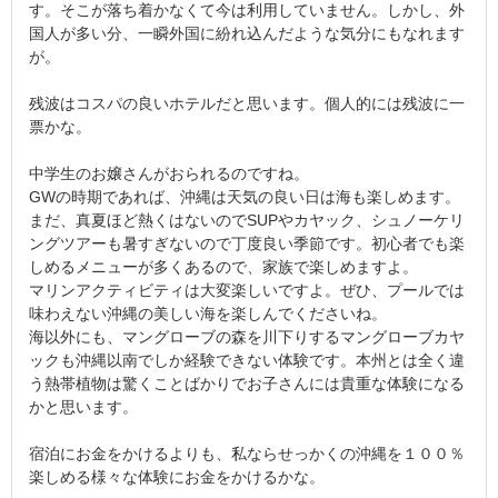
す。そこが落ち着かなくて今は利用していません。しかし、外
国人が多い分、一瞬外国に紛れ込んだような気分にもなれます
が。
残波はコスパの良いホテルだと思います。個人的には残波に一
票かな。
中学生のお嬢さんがおられるのですね。
GWの時期であれば、沖縄は天気の良い日は海も楽しめます。
まだ、真夏ほど熱くはないのでSUPやカヤック、シュノーケリ
ングツアーも暑すぎないので丁度良い季節です。初心者でも楽
しめるメニューが多くあるので、家族で楽しめますよ。
マリンアクティビティは大変楽しいですよ。ぜひ、プールでは
味わえない沖縄の美しい海を楽しんでくださいね。
海以外にも、マングローブの森を川下りするマングローブカヤ
ックも沖縄以南でしか経験できない体験です。本州とは全く違
う熱帯植物は驚くことばかりでお子さんには貴重な体験になる
かと思います。
宿泊にお金をかけるよりも、私ならせっかくの沖縄を１００％
楽しめる様々な体験にお金をかけるかな。