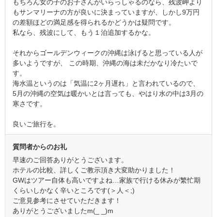
もちろん女の子のお子さんがいらっしゃるのなら、残波岬より
もサンマリーナの方が良いに決まっていますが、しかし9万円
の差額ほどの満足感を得られるかどうかは疑問です。
私なら、残波にして、もう１泊追加するかな。
それからゴールデンウィークの沖縄は泳げると思っている人が
多いようですが、 この時期、沖縄の海は未だかなり冷たいで
す。
海水温というのは「気温に2ヶ月遅れ」と言われているので、
5月の沖縄の空気は暖かいとは言っても、やはり水の中は3月の
寒さです。
良いご旅行を。
質問者からのお礼
早速のご回答ありがとうございます。
ホテルの比較、詳しくご教示頂き大変助かりました！
GWはツアー自体も高いですよね…家族で行ける休みが繁忙期
くらいしかなく辛いところです(＞人＜;)
ご意見参考にさせていただきます！
ありがとうございましたm(_ _)m