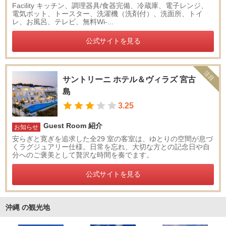
Facility キッチン、調理器具/食器完備、冷蔵庫、電子レンジ、
電気ポット、トースター、洗濯機（洗剤付）、洗面所、トイ
レ、お風呂、テレビ、無料Wi-...
公式サイトを見る
注目
サントリーニ ホテル＆ヴィラズ 宮古
島
3.25
Guest Room 紹介
お知らせ
安らぎと寛ぎを追求した全29 室の客室は、ゆとりの空間が息づ
くラグジュアリー仕様。日常を忘れ、大切な方との記念日や自
分へのご褒美として贅沢な時間を奏でます。
公式サイトを見る
沖縄 の観光地