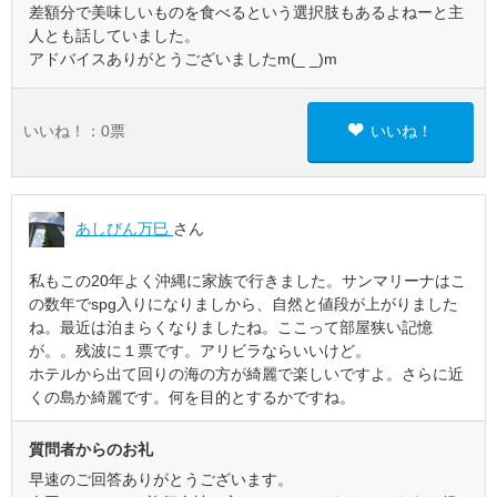
差額分で美味しいものを食べるという選択肢もあるよねーと主
人とも話していました。
アドバイスありがとうございましたm(_ _)m
いいね！：
0
票
いいね！
あしびん万巳
さん
私もこの20年よく沖縄に家族で行きました。サンマリーナはこ
の数年でspg入りになりましから、自然と値段が上がりました
ね。最近は泊まらくなりましたね。ここって部屋狭い記憶
が。。残波に１票です。アリビラならいいけど。
ホテルから出て回りの海の方が綺麗で楽しいですよ。さらに近
くの島か綺麗です。何を目的とするかですね。
質問者からのお礼
早速のご回答ありがとうございます。