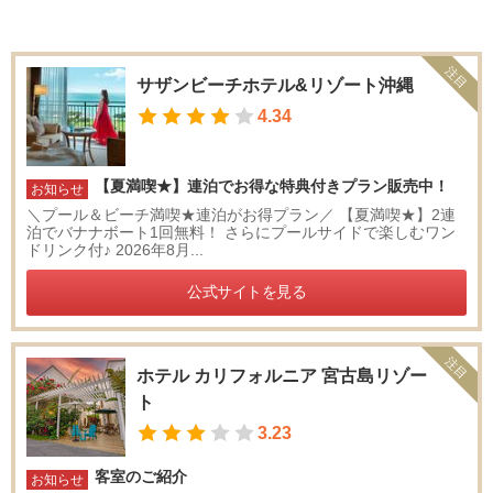
注目
サザンビーチホテル&リゾート沖縄
4.34
【夏満喫★】連泊でお得な特典付きプラン販売中！
お知らせ
＼プール＆ビーチ満喫★連泊がお得プラン／ 【夏満喫★】2連
泊でバナナボート1回無料！ さらにプールサイドで楽しむワン
ドリンク付♪ 2026年8月...
公式サイトを見る
注目
ホテル カリフォルニア 宮古島リゾー
ト
3.23
客室のご紹介
お知らせ