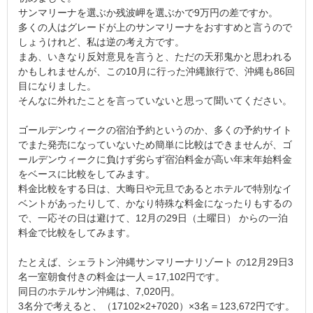
サンマリーナを選ぶか残波岬を選ぶかで9万円の差ですか。
多くの人はグレードが上のサンマリーナをおすすめと言うので
しょうけれど、私は逆の考え方です。
まあ、いきなり反対意見を言うと、ただの天邪鬼かと思われる
かもしれませんが、この10月に行った沖縄旅行で、沖縄も86回
目になりました。
そんなに外れたことを言っていないと思って聞いてください。
ゴールデンウィークの宿泊予約というのか、多くの予約サイト
でまた発売になっていないため簡単に比較はできませんが、ゴ
ールデンウィークに負けず劣らず宿泊料金が高い年末年始料金
をベースに比較をしてみます。
料金比較をする日は、大晦日や元旦であるとホテルで特別なイ
ベントがあったりして、かなり特殊な料金になったりもするの
で、一応その日は避けて、12月の29日（土曜日） からの一泊
料金で比較をしてみます。
たとえば、シェラトン沖縄サンマリーナリゾート の12月29日3
名一室朝食付きの料金は一人＝17,102円です。
同日のホテルサン沖縄は、7,020円。
3名分で考えると、（17102×2+7020）×3名＝123,672円です。