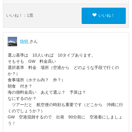
いいね！：
1
票
いいね！
快特
さん
選ぶ基準は 10人いれば 10タイプあります。
そもそも GW 料金高い
選択基準 料金 場所（空港から どのような手段で行くの
か？）
食事場所（ホテル内？ 外？）
朝食 付き？
海の側料金高い あえて選ぶ？ 予算は？
なにするのか？
ツアーだと 航空便の時刻も重要です（どこから 沖縄に行
くのでしょうか？）
GW 空港混雑するので 出発 90分前に 空港着にしましょ
う！