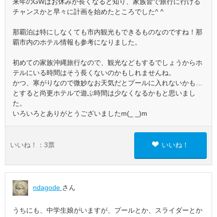
来年のGWはお休みが長くなると知り、家族皆で旅行に行ける
チャンスかと早々に計画を始めたところでした^ ^
那覇泊は特にしなくても市内観光もできるものなのですね！那
覇市内のホテル情報も参考になりました。
初めての家族沖縄旅行なので、観光などもするでしょうからホ
テルにいる時間はそう長くないのかもしれませんね。
かつ、寒がりなので微妙なお天気だとプールに入れないかも…
とすると尚更ホテルで遊ぶ時間は少なくなるかもと思いまし
た。
いろいろとありがとうございましたm(_ _)m
いいね！：
3
票
いいね！
ndagode
さん
うちにも、中学生娘がいますが、プールとか、スライダーとか