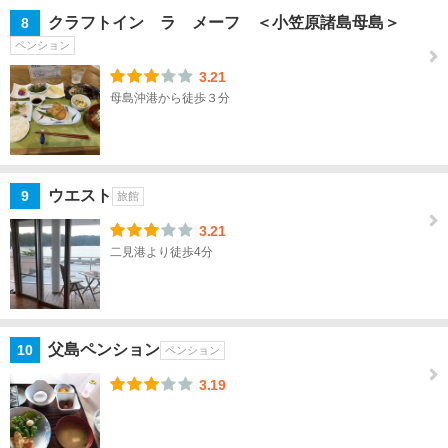
蒲田
クラフトイン ラ メーフ ＜小笠原諸島母島＞
8
ペンション
吉祥
3.21
寺・
母島沖港から徒歩３分
三
鷹・
府
中・
多摩
ウエスト
9
旅館
3.21
高
二見港より徒歩4分
尾・
八王
子・
町
田・
父島ペンション
10
ペンション
立川
3.19
奥多
摩・