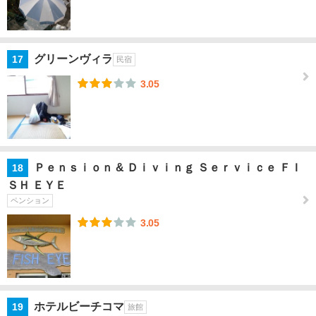
銀
座・
築
地・
グリーンヴィラ
17
民宿
月島
3.05
渋
谷・
原
宿・
表参
Ｐｅｎｓｉｏｎ & Ｄｉｖｉｎｇ Ｓｅｒｖｉｃｅ ＦＩ
18
道
ＳＨ ＥＹＥ
ペンション
恵比
3.05
寿・
自由
が
丘・
二子
玉川
ホテルビーチコマ
19
旅館