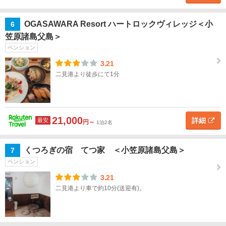
東京
タワ
OGASAWARA Resort ハートロックヴィレッジ＜小
6
ー・
笠原諸島父島＞
品
ペンション
川・
目黒
3.21
二見港より徒歩にて1分
六本
木・
赤坂
21,000
詳細
最安
円～
1泊2名
錦糸
町・
両
くつろぎの宿 てつ家 ＜小笠原諸島父島＞
7
国・
ペンション
亀戸
3.21
二見港より車で約10分(送迎有)。
羽
田・
大
森・