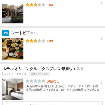
3.04
お台
場・
新
橋・
汐留
シートピア
20
民宿
葛
飾・
3.03
葛
西・
足立
板
ホテル オリエンタル エクスプレス 銀座ウエスト
橋・
スタンダードホテル
スポンサー提供
練
馬・
評価なし
赤羽
JR新橋駅烏森出口より徒歩4分、東京メトロ銀座線 都営
浅草線新橋駅より徒歩6分、ゆりかもめ新橋駅より徒歩7分
中
野・