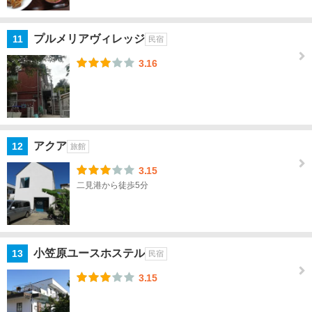
青
梅・
あき
プルメリアヴィレッジ
11
民宿
る野
3.16
伊
豆
諸
島
アクア
12
旅館
小
笠
3.15
原
二見港から徒歩5分
諸
島
小
小笠原ユースホステル
13
民宿
笠
原
3.15
諸
島