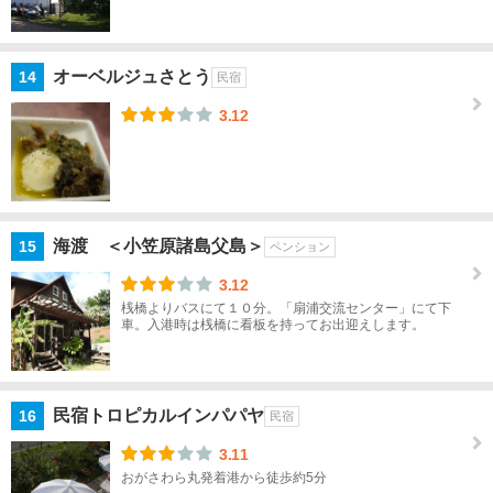
す
べ
て
オーベルジュさとう
14
民宿
父
3.12
島
母
島
海渡 ＜小笠原諸島父島＞
15
ペンション
南
島
3.12
桟橋よりバスにて１０分。「扇浦交流センター」にて下
秋葉
車。入港時は桟橋に看板を持ってお出迎えします。
原・
御茶
ノ
民宿トロピカルインパパヤ
16
水・
民宿
水道
3.11
橋
おがさわら丸発着港から徒歩約5分