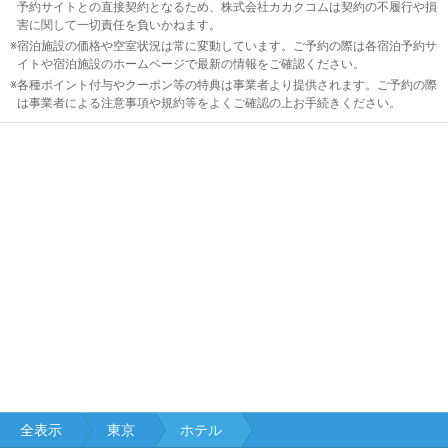
予約サイトとの直接契約となるため、株式会社カカクコムは契約の不履行や損
害に関して一切責任を負いかねます。
中
宿泊施設の価格や空室状況は常に変動しています。ご予約の際は各宿泊予約サ
イトや宿泊施設のホームページで最新の情報をご確認ください。
国
各種ポイント付与やクーポン等の特典は事業者より提供されます。ご予約の際
は事業者による注意事項や規約等をよくご確認の上お手続きください。
四
国
九
州
沖
縄
閉じる
全表示
東京
ホテル