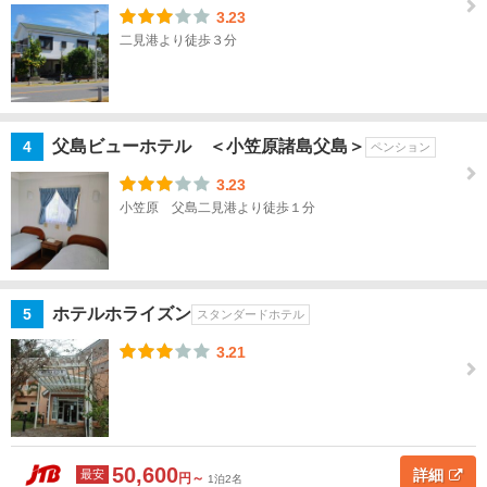
上
3.23
野・
二見港より徒歩３分
東京
スカ
イツ
リー
父島ビューホテル ＜小笠原諸島父島＞
4
ペンション
新
3.23
宿・
小笠原 父島二見港より徒歩１分
高田
馬
場・
四ツ
谷
ホテルホライズン
5
スタンダードホテル
3.21
池
袋・
巣
鴨・
目白
50,600
詳細
最安
円～
1泊2名