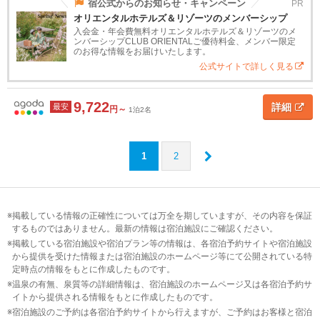
宿公式からのお知らせ・キャンペーン
PR
杉
オリエンタルホテルズ＆リゾーツのメンバーシップ
並・
入会金・年会費無料オリエンタルホテルズ＆リゾーツのメ
世田
ンバーシップCLUB ORIENTALご優待料金、メンバー限定
谷
のお得な情報をお届けいたします。
公式サイトで詳しく見る
神
奈
9,722
詳細
最安
円～
1泊2名
川
甲
1
2
信
越
北
掲載している情報の正確性については万全を期していますが、その内容を保証
陸
するものではありません。最新の情報は宿泊施設にご確認ください。
掲載している宿泊施設や宿泊プラン等の情報は、各宿泊予約サイトや宿泊施設
東
から提供を受けた情報または宿泊施設のホームページ等にて公開されている特
定時点の情報をもとに作成したものです。
海
温泉の有無、泉質等の詳細情報は、宿泊施設のホームページ又は各宿泊予約サ
イトから提供される情報をもとに作成したものです。
近
宿泊施設のご予約は各宿泊予約サイトから行えますが、ご予約はお客様と宿泊
畿