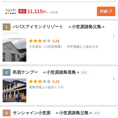
千
ホ
葉
テ
ル
11,115
詳細
最安
円～
1泊2名
名
東
京
パパスアイランドリゾート ＜小笠原諸島父島＞
1
ペンション
東
地図
京
3.28
を表示
こ
す
小笠原丸（小笠原海運） 竹芝桟橋より徒歩５分
の
べ
条
件
て
で
探
す
東京
民宿ナンプー ＜小笠原諸島母島＞
2
旅館
駅・
大手
3.25
町・
母島沖港より徒歩１０分
日本
橋
浅
サンシャイン小笠原 ＜小笠原諸島父島＞
3
旅館
草・