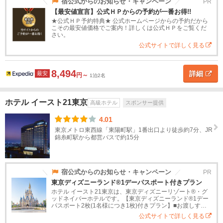
道
宿公式からのお知らせ・キャンペーン
PR
【最安値宣言】公式ＨＰからの予約が一番お得!!
小
笠
★公式ＨＰ予約特典★ 公式ホームページからの予約だから
東
原
こその最安値価格でご案内！詳しくは公式ＨＰをご覧くだ
北
さい。
諸
島
公式サイトで詳しく見る
関
ホ
東
8,494
詳細
最安
テ
円～
1泊2名
ル
茨
タ
イ
城
ホテル イースト21東京
高級ホテル
スポンサー提供
プ
4.01
ス
高
旅
高
ペ
民
貸
栃
東京メトロ東西線「東陽町駅」1番出口より徒歩約7分、JR
タ
級
館
級
ン
宿
別
木
錦糸町駅から都営バスで約15分
ン
ホ
旅
シ
荘
ダ
テ
館
ョ
群
ー
ル
ン
馬
宿公式からのお知らせ・キャンペーン
PR
ド
東京ディズニーランド®1デーパスポート付きプラン
ホ
埼
ホテル イースト21東京は、東京ディズニーリゾート®・グ
テ
ッドネイバーホテルです。【東京ディズニーランド®1デー
玉
ル
パスポート2枚(1名様につき1枚)付きプラン】■お渡しする
パスポートについて・チェックアウト日の東京ディズニー
公式サイトで詳しく見る
ランド®大人用1デー...