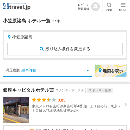
ログイン
新規登録
検索
MENU
小笠原諸島 ホテル一覧
37件
小笠原諸島
絞り込み条件を変更する
絞
エ
総合評価
満足度順
地図
を表示
り
リ
込
ア
銀座キャピタルホテル茜
スタンダードホテル
スポンサー提供
み
を
条
選
3.83
件
択
東京メトロ有楽町線新富町駅4番出口より目の前，東京メ
トロ日比谷線築地駅徒歩約2分
宿
北
泊
海
地