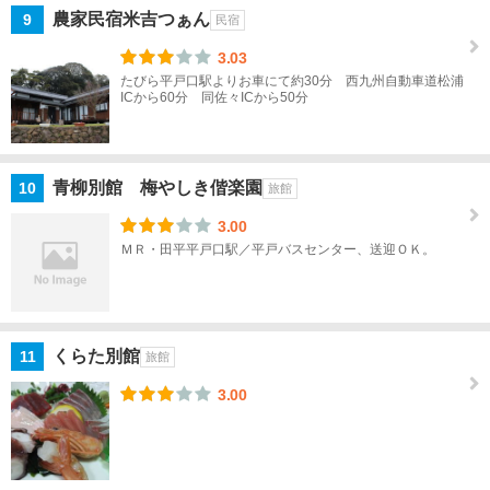
農家民宿米吉つぁん
9
民宿
ハ
ウ
3.03
ス
たびら平戸口駅よりお車にて約30分 西九州自動車道松浦
ICから60分 同佐々ICから50分
テ
ン
ボ
ス
青柳別館 梅やしき偕楽園
10
旅館
周
辺
3.00
ＭＲ・田平平戸口駅／平戸バスセンター、送迎ＯＫ。
九十
九
島・
田平
くらた別館
周辺
11
旅館
3.00
松
浦
島