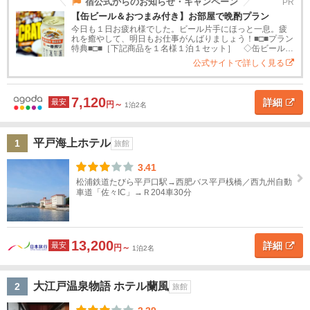
道
宿公式からのお知らせ・キャンペーン
PR
【缶ビール＆おつまみ付き】お部屋で晩酌プラン
平
戸・
今日も１日お疲れ様でした。ビール片手にほっと一息。疲
東
生月
れを癒やして、明日もお仕事がんばりましょう！■□■プラン
北
特典■□■［下記商品を１名様１泊１セット］ ◇缶ビール１
島
本 ◇おつまみ ※仕入れ状況によって銘柄は異なります
公式サイトで詳しく見る
関
ホ
テ
東
7,120
詳細
最安
ル
円～
1泊2名
タ
甲
イ
プ
信
平戸海上ホテル
1
旅館
越
ス
高
旅
高
ペ
民
貸
3.41
タ
級
館
級
ン
宿
別
松浦鉄道たびら平戸口駅→西肥バス平戸桟橋／西九州自動
北
ン
ホ
旅
シ
荘
車道「佐々IC」→Ｒ204車30分
陸
ダ
テ
館
ョ
ー
ル
ン
ド
東
ホ
13,200
詳細
最安
海
円～
1泊2名
テ
ル
近
大江戸温泉物語 ホテル蘭風
2
旅館
畿
ホ