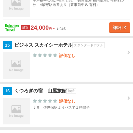
平戸市中心街から車で3分 長崎空港 福岡空港から約120
分 ※最寄駅送迎あり（要事前申込 有料）
鹿
児
島
24,000
詳細
最安
円～
1泊2名
沖
縄
ビジネス スカイシーホテル
15
スタンダードホテル
評価なし
閉じる
くつろぎの宿 山屋旅館
16
旅館
評価なし
ＪＲ 佐世保駅よりバスで１時間半