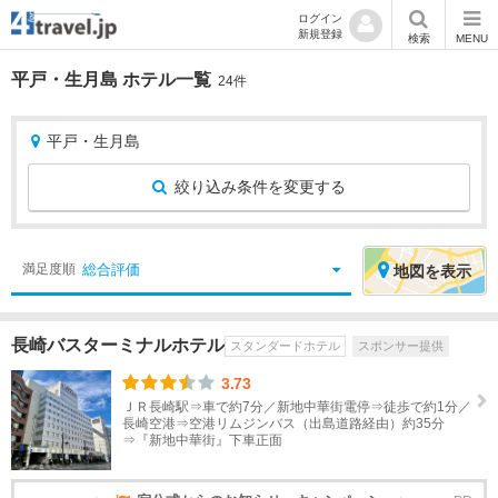
ログイン
新規登録
検索
MENU
平戸・生月島 ホテル一覧
24件
平戸・生月島
絞り込み条件を変更する
絞
エ
総合評価
満足度順
地図
を表示
り
リ
込
ア
長崎バスターミナルホテル
スタンダードホテル
スポンサー提供
み
を
条
選
3.73
件
択
ＪＲ長崎駅⇒車で約7分／新地中華街電停⇒徒歩で約1分／
長崎空港⇒空港リムジンバス（出島道路経由）約35分
⇒『新地中華街』下車正面
宿
北
泊
海
地