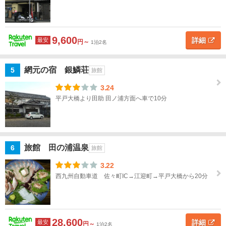
す
べ
て
9,600
詳細
最安
円～
1泊2名
長
崎
網元の宿 銀鱗荘
5
旅館
市
3.24
諫
平戸大橋より田助 田ノ浦方面へ車で10分
早・
大
村・
西海
旅館 田の浦温泉
6
旅館
佐世
3.22
保・
西九州自動車道 佐々町IC→江迎町→平戸大橋から20分
平
戸・
ハウ
ステ
28,600
詳細
最安
円～
1泊2名