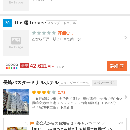
The 曜 Terrace
20
スタンダードホテル
評価なし
たびら平戸口駅より車で約10分
42,611
詳細
最安
円～
1泊2名
長崎バスターミナルホテル
スタンダードホテル
スポンサー提供
3.73
ＪＲ長崎駅⇒車で約7分／新地中華街電停⇒徒歩で約1分／
長崎空港⇒空港リムジンバス（出島道路経由）約35分
⇒『新地中華街』下車正面
宿公式からのお知らせ・キャンペーン
PR
【缶ビール＆おつまみ付き】お部屋で晩酌プラン