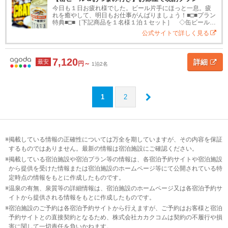
今日も１日お疲れ様でした。ビール片手にほっと一息。疲
れを癒やして、明日もお仕事がんばりましょう！■□■プラン
特典■□■［下記商品を１名様１泊１セット］ ◇缶ビール１
本 ◇おつまみ ※仕入れ状況によって銘柄は異なります
公式サイトで詳しく見る
7,120
詳細
最安
円～
1泊2名
1
2
掲載している情報の正確性については万全を期していますが、その内容を保証
するものではありません。最新の情報は宿泊施設にご確認ください。
掲載している宿泊施設や宿泊プラン等の情報は、各宿泊予約サイトや宿泊施設
から提供を受けた情報または宿泊施設のホームページ等にて公開されている特
定時点の情報をもとに作成したものです。
温泉の有無、泉質等の詳細情報は、宿泊施設のホームページ又は各宿泊予約サ
イトから提供される情報をもとに作成したものです。
宿泊施設のご予約は各宿泊予約サイトから行えますが、ご予約はお客様と宿泊
予約サイトとの直接契約となるため、株式会社カカクコムは契約の不履行や損
害に関して一切責任を負いかねます。