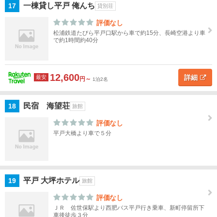
一棟貸し平戸 俺んち
17
貸別荘
評価なし
松浦鉄道たびら平戸口駅から車で約15分、長崎空港より車
で約1時間約40分
12,600
詳細
最安
円～
1泊2名
民宿 海望荘
18
旅館
評価なし
平戸大橋より車で５分
平戸 大坪ホテル
19
旅館
評価なし
ＪＲ 佐世保駅より西肥バス平戸行き乗車、新町停留所下
車後徒歩３分