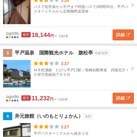
3.39
テ
中
ル
バスで佐世保から平戸まで特急バスで1時間30分。平戸バ
名
スターミナルから定期無料送迎有
国
四
国
18,144
詳細
最安
円～
1泊2名
地図
を表示
こ
九
の
平戸温泉 国際観光ホテル 旗松亭
3
高級旅館
州
条
件
3.37
で
福
ＭＲ松浦線 たびら平戸口駅／長崎自動車道 武雄北方Ｉ
探
岡
Ｃ伊万里経由で９０分
す
佐
賀
11,232
詳細
最安
円～
1泊2名
長
崎
井元旅館（いのもとりょかん）
4
旅館
3.27
長
平戸バスターミナルから徒歩１分
崎