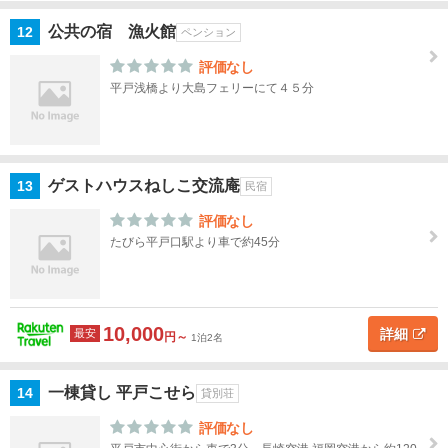
原・
雲
公共の宿 漁火館
12
ペンション
仙・
評価なし
小浜
平戸浅橋より大島フェリーにて４５分
五島
列
島・
対
ゲストハウスねしこ交流庵
13
民宿
馬・
評価なし
壱岐
たびら平戸口駅より車で約45分
熊
本
10,000
詳細
最安
大
円～
1泊2名
分
一棟貸し 平戸こせら
14
貸別荘
宮
崎
評価なし