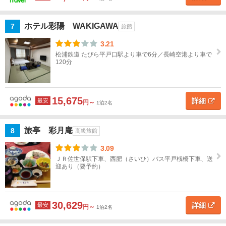
ンボ
ス
ホテル彩陽 WAKIGAWA
7
旅館
佐世
3.21
保・
松浦鉄道 たびら平戸口駅より車で6分／長崎空港より車で
平
120分
戸・
ハウ
ステ
ンボ
15,675
詳細
最安
円～
1泊2名
スす
べて
旅亭 彩月庵
8
高級旅館
佐
3.09
世
ＪＲ佐世保駅下車、西肥（さいひ）バス平戸桟橋下車、送
保
迎あり（要予約）
平
戸・
30,629
詳細
最安
生月
円～
1泊2名
島