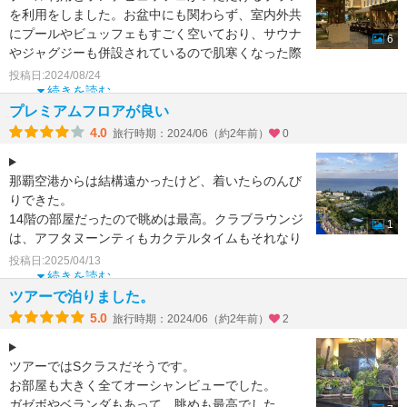
を利用をしました。お盆中にも関わらず、室内外共
にプールやビュッフェもすごく空いており、サウナ
6
やジャグジーも併設されているので肌寒くなった際
も暖をとれて良か
投稿日:2024/08/24
続きを読む
プレミアムフロアが良い
4.0
旅行時期：2024/06（約2年前）
0
那覇空港からは結構遠かったけど、着いたらのんび
りできた。
14階の部屋だったので眺めは最高。クラブラウンジ
1
は、アフタヌーンティもカクテルタイムもそれなり
にフードがあって、特にアフタヌーンティの時のパ
投稿日:2025/04/13
続きを読む
ツアーで泊りました。
5.0
旅行時期：2024/06（約2年前）
2
ツアーではSクラスだそうです。
お部屋も大きく全てオーシャンビューでした。
ガゼボやベランダもあって、眺めも最高でした。