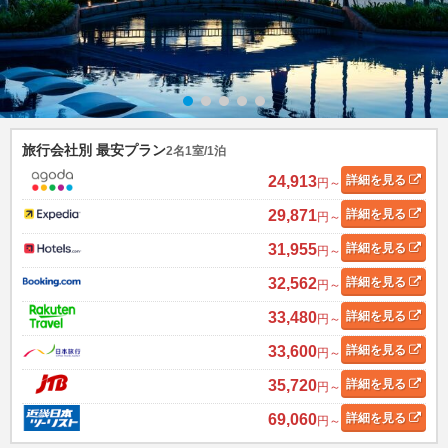
旅行会社別 最安プラン
2名1室/1泊
24,913
詳細
を見る
円～
29,871
詳細
を見る
円～
31,955
詳細
を見る
円～
32,562
詳細
を見る
円～
33,480
詳細
を見る
円～
33,600
詳細
を見る
円～
35,720
詳細
を見る
円～
69,060
詳細
を見る
円～