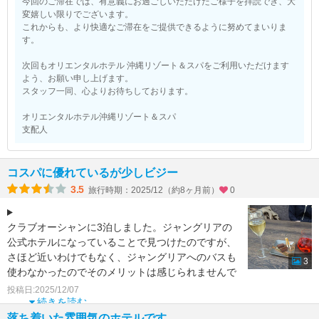
今回のご滞在では、有意義にお過ごしいただけたご様子を拝読でき、大
変嬉しい限りでございます。
これからも、より快適なご滞在をご提供できるように努めてまいりま
す。
次回もオリエンタルホテル 沖縄リゾート＆スパをご利用いただけます
よう、お願い申し上げます。
スタッフ一同、心よりお待ちしております。
オリエンタルホテル沖縄リゾート＆スパ
支配人
コスパに優れているが少しビジー
3.5
旅行時期：2025/12（約8ヶ月前）
0
クラブオーシャンに3泊しました。ジャングリアの
公式ホテルになっていることで見つけたのですが、
さほど近いわけでもなく、ジャングリアへのバスも
3
使わなかったのでそのメリットは感じられませんで
した。ただ、クラ
投稿日:2025/12/07
続きを読む
落ち着いた雰囲気のホテルです。