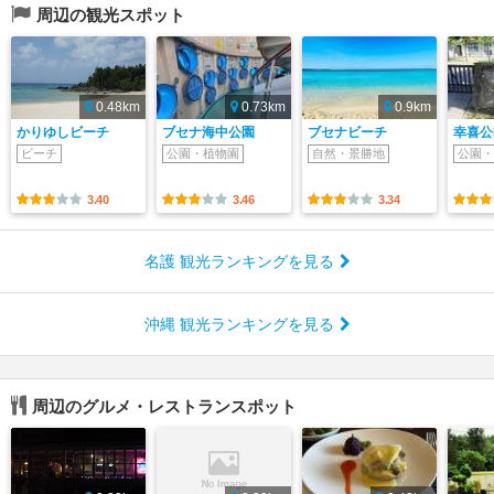
周辺の観光スポット
0.48km
0.73km
0.9km
かりゆしビーチ
ブセナ海中公園
ブセナビーチ
幸喜公
ビーチ
公園・植物園
自然・景勝地
公園・
3.40
3.46
3.34
名護 観光ランキングを見る
沖縄 観光ランキングを見る
周辺のグルメ・レストランスポット