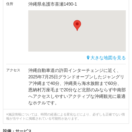
沖縄県名護市喜瀬1490-1
住所
大きな地図を見る
沖縄自動車道の許田インターチェンジに近く、
アクセス
2025年7月25日グランドオープンしたジャングリ
ア沖縄まで40分、沖縄美ら海水族館まで60分、
恩納村万座毛まで20分など北部のみならず中南部
へアクセスしやすいアクティブな沖縄観光に最適
なホテルです。
※施設情報については、時間の経過による変化などにより、必ずしも正確でない情
報が当サイトに掲載されている可能性があります。
設備・サービス