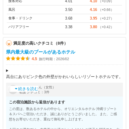
接客対応
4.01
4.10
（+0.09）
風呂
3.50
4.16
（+0.66）
食事・ドリンク
3.68
3.95
（+0.27）
バリアフリー
3.38
3.80
（+0.42）
満足度の高いクチコミ（8件）
県内最大級のプールがあるホテル
4.5
旅行時期：2026/02
高台にありピンク色の外壁がかわいらしいリゾートホテルです。
海からは少し離れていますが、プールは県内最大級の大きさのよ
by
さん（女性）
hamco
うで宿泊時はまだプール開き前で利用できませんでしたが、今度
続きを読む
名護 クチコミ：3件
は夏に訪れたいです。館内も
この宿泊施設から返信があります
この度は、数あるホテルの中から、オリエンタルホテル 沖縄リゾート
＆スパへご宿泊いただき、誠にありがとうございました。 また、ご感
想をお寄せいただき、重ねて御礼申し上げます。