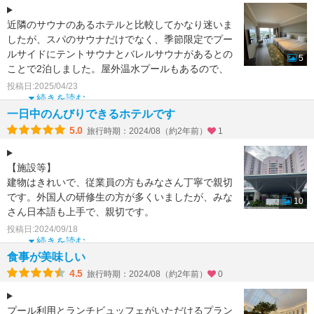
近隣のサウナのあるホテルと比較してかなり迷いま
したが、スパのサウナだけでなく、季節限定でプー
ルサイドにテントサウナとバレルサウナがあるとの
5
ことで2泊しました。屋外温水プールもあるので、
子供は温水プール
投稿日:2025/04/23
続きを読む
一日中のんびりできるホテルです
5.0
旅行時期：2024/08（約2年前）
1
【施設等】
建物はきれいで、従業員の方もみなさん丁寧で親切
です。外国人の研修生の方が多くいましたが、みな
10
さん日本語も上手で、親切です。
建物自体は新しくはないですが、きれいで申し分は
投稿日:2024/09/18
ないです。アメ
続きを読む
食事が美味しい
4.5
旅行時期：2024/08（約2年前）
0
プール利用とランチビュッフェがいただけるプラン