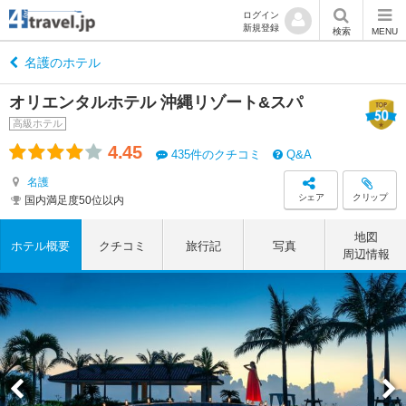
ログイン
新規登録
検索
MENU
名護のホテル
オリエンタルホテル 沖縄リゾート&スパ
高級ホテル
4.45
435件のクチコミ
Q&A
名護
シェア
クリップ
国内満足度50位以内
地図
ホテル概要
クチコミ
旅行記
写真
周辺情報