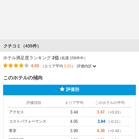
クチコミ（435件）
ホテル満足度ランキング
2位
(名護 156件中）
4.45
（エリア平均
3.31
）
評価内訳
このホテルの傾向
評価別
評価項目
エリア平均
このホテルの平均
アクセス
3.44
3.47
（+0.03）
コストパフォーマンス
4.05
3.84
（-0.21）
客室
3.90
4.38
（+0.48）