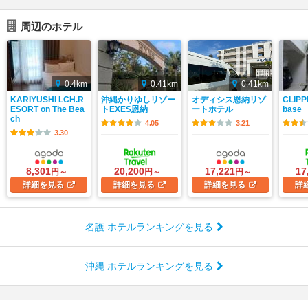
周辺のホテル
0.4km
0.41km
0.41km
KARIYUSHI LCH.R
沖縄かりゆしリゾー
オディシス恩納リゾ
CLIPP
ESORT on The Bea
トEXES恩納
ートホテル
base
ch
4.05
3.21
3.30
8,301
20,200
17,221
17
円～
円～
円～
詳細
を見る
詳細
を見る
詳細
を見る
詳
名護 ホテルランキングを見る
沖縄 ホテルランキングを見る