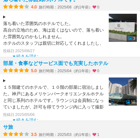
4.0
旅行時期：2025/08（約1年前）
0
落ち着いた雰囲気のホテルでした。
高台の立地のため、海は近くはないので、落ち着い
た雰囲気なのかもしれません。
3
ホテルのスタッフは親切に対応してくれましたし、
朝食は美味しく頂きました。朝食会場は広い
投稿日:2025/08/27
続きを読む
部屋・食事などサービス面でも充実したホテル
5.0
旅行時期：2025/04（約1年前）
0
１５階建てのホテルで、１０階の部屋に宿泊しまし
た。神戸にあるメリケンパークオリエンタルホテル
と同じ系列のホテルです。ラウンジは会員制になっ
10
ていましたが、許可を得てラウンジ内に入って撮影
もできました。部
投稿日:2025/05/06
続きを読む
サ旅
3.5
旅行時期：2025/03（約1年前）
1