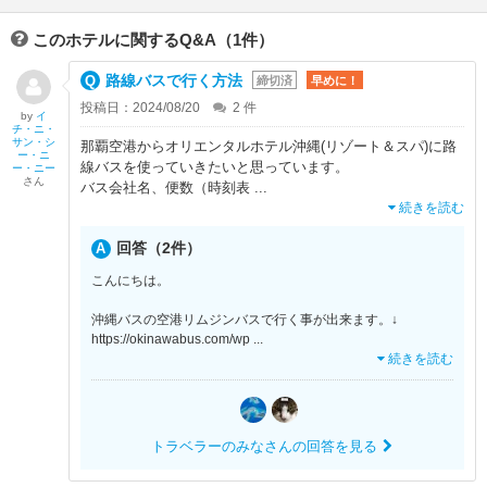
このホテルに関するQ&A（1件）
路線バスで行く方法
締切済
早めに！
投稿日：2024/08/20
2
件
by
イ
チ・ニ・
サン・シ
那覇空港からオリエンタルホテル沖縄(リゾート＆スパ)に路
ー・ニ
線バスを使っていきたいと思っています。
ー・ニー
さん
バス会社名、便数（時刻表
...
続きを読む
回答（2件）
こんにちは。
沖縄バスの空港リムジンバスで行く事が出来ます。↓
https://okinawabus.com/wp
...
続きを読む
トラベラーのみなさんの回答を見る