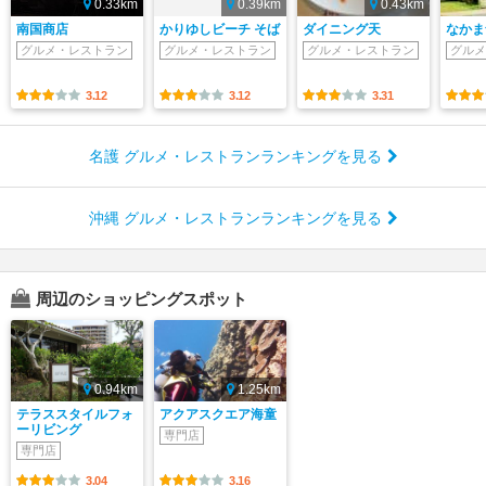
0.33km
0.39km
0.43km
南国商店
かりゆしビーチ そば
ダイニング天
なかま
グルメ・レストラン
グルメ・レストラン
グルメ・レストラン
グルメ
3.12
3.12
3.31
名護 グルメ・レストランランキングを見る
沖縄 グルメ・レストランランキングを見る
周辺のショッピングスポット
0.94km
1.25km
テラススタイルフォ
アクアスクエア海童
ーリビング
専門店
専門店
3.04
3.16