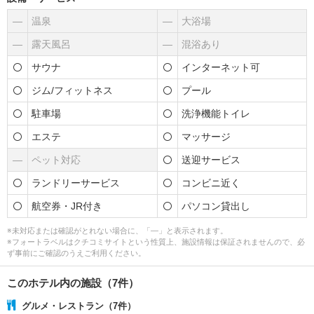
―
温泉
―
大浴場
―
露天風呂
―
混浴あり
サウナ
インターネット可
ジム/フィットネス
プール
駐車場
洗浄機能トイレ
エステ
マッサージ
―
ペット対応
送迎サービス
ランドリーサービス
コンビニ近く
航空券・JR付き
パソコン貸出し
※未対応または確認がとれない場合に、「―」と表示されます。
※フォートラベルはクチコミサイトという性質上、施設情報は保証されませんので、必
ず事前にご確認のうえご利用ください。
このホテル内の施設（7件）
グルメ・レストラン（7件）