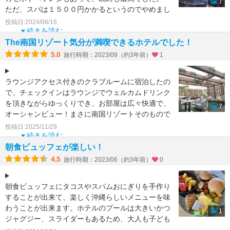
7
ただ、スパは１５００円かかるというのでやめまし
た。
投稿日:2024/06/16
室内プールや屋外プ
続きを読む
The南国リゾート気分が満喫できるホテルでした！
5.0
旅行時期：2023/09（約3年前）
1
ラウンジアクセス付きのクラブルームに宿泊したの
で、チェックインはラウンジでウェルカムドリンク
を頂きながらゆっくりでき、お部屋は広々快適で、
7
オーシャンビュー！まさに南国リゾートそのもので
した。
投稿日:2025/11/29
ガーデ
続きを読む
朝食ビュッフェが楽しい！
4.5
旅行時期：2023/06（約3年前）
0
朝食ビュッフェにタコスやスパムおにぎりを手作り
することが出来て、楽しく沖縄らしいメニューを味
わうことが出来ます。ホテルのプールは大きいかつ
1
ジャグジー、スライダーもあるため、大人も子ども
も楽しめます。お